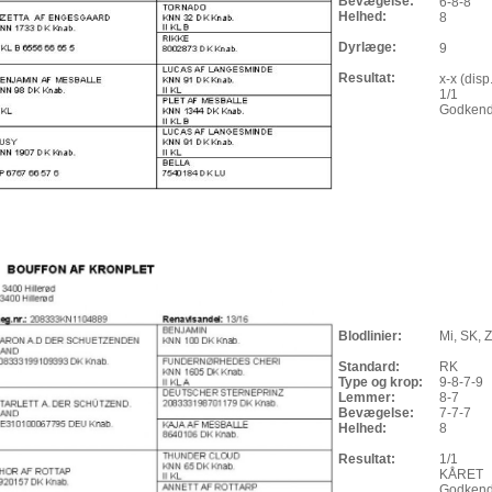
Bevægelse:
6-8-8
Helhed:
8
Dyrlæge:
9
Resultat:
x-x (disp
1/1
Godkendt
Blodlinier:
Mi, SK, 
Standard:
RK
Type og krop:
9-8-7-9
Lemmer:
8-7
Bevægelse:
7-7-7
Helhed:
8
Resultat:
1/1
KÅRET
Godkend