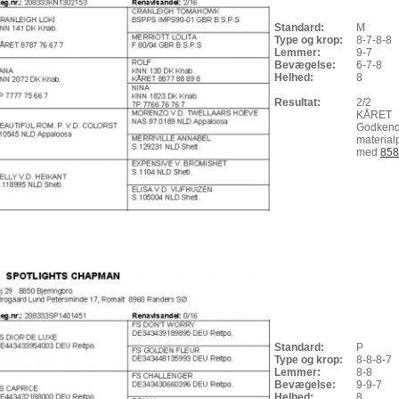
Standard:
M
Type og krop:
8-7-8-8
Lemmer:
9-7
Bevægelse:
6-7-8
Helhed:
8
Resultat:
2/2
KÅRET
Godkend
material
med
858
Standard:
P
Type og krop:
8-8-8-7
Lemmer:
8-8
Bevægelse:
9-9-7
Helhed:
8