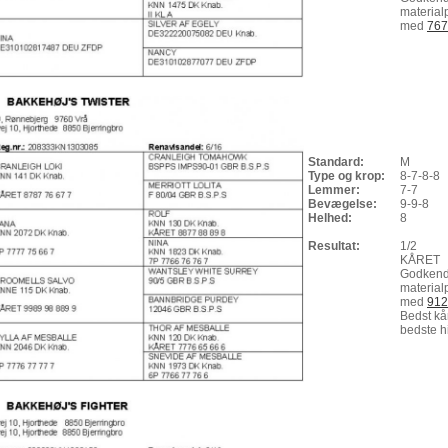
material
med
767
Standard:
M
Type og krop:
8-7-8-8
Lemmer:
7-7
Bevægelse:
9-9-8
Helhed:
8
Resultat:
1/2
KÅRET
Godkend
material
med
912
Bedst kå
bedste h