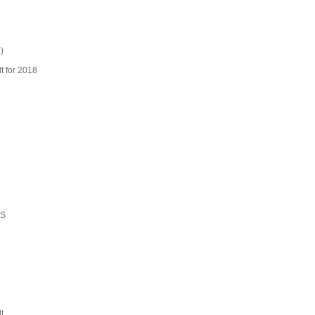
.)
 for 2018
ZS
t