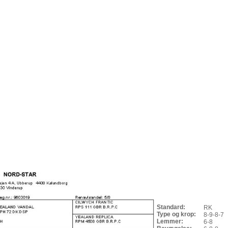
Standard:
RK
Type og krop:
8-9-8-7
Lemmer:
6-8