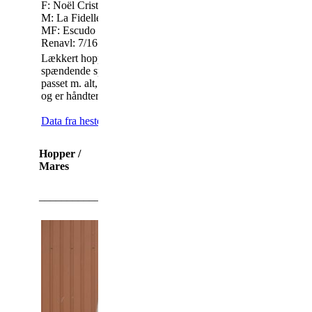
F: Noël Cristal af Kronplet M.AVLG
M: La Fidelle 208333200702330
Tlf.: 3198 8844-
Mail
MF: Escudo I DE331314515291
Renavl: 7/16
Lækkert hoppeføl,med super temp og
spændende springblod på morlinjen.
passet m. alt, godt foder, vac. ormekur
08-03-2018
og er håndterbar i alle situationer.
Data fra hestedata
Hopper /
Mares
_________________________________________________
Nørgaards Chanel KNN 2858