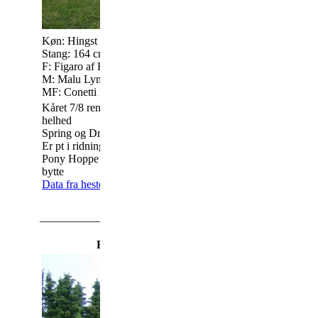
Køn: Hingst
Kontakt: Eriksen's 
Stang: 164 cm
Christen Eriksen
F: Figaro af Hallundbæk KNN 147
23117364
M: Malu Lynghøj KNN 2296
eriksensknabstrup
MF: Conetti Lynghøj KNNE 118
www.eriksens-knab
Kåret 7/8 renavls Hingst på 9 år med 8 i
helhed
Spring og Dressur LA-6
Er pt i ridning og kan prøves
07-05-2018
Pony Hoppe kat. I med rød pas tages i
bytte
Data fra hestedata
_________________________________________________
ERIKSENS MC. BUGATTI 208333KN14023