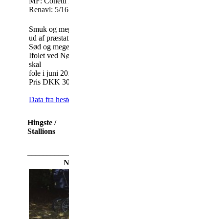
MF: Conetti Lynghøj KNNE 118
Tlf.: 20854666 -
M
Renavl: 5/16
Smuk og meget velgående KNN hoppe
ud af præstationsstærke linjer.
Sød og meget ridelig.
Ifolet ved Nørgaards Painted Right og
skal
19-11-2018
fole i juni 2019
Pris DKK 30.000,-
Data fra hestedata
Hingste /
Stallions
_________________________________________________
Nørgaards Charming Charley 208333KN1403