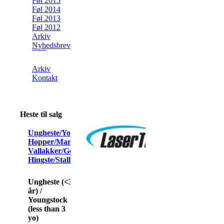
Føl 2015
Føl 2014
Føl 2013
Føl 2012
Arkiv
Nyhedsbrev
Arkiv
Kontakt
Heste til salg
Ungheste/Youngstock
Hopper/Mares
Vallakker/Geldings
Hingste/Stallions
Ungheste (<3
år) /
Youngstock
(less than 3
yo)