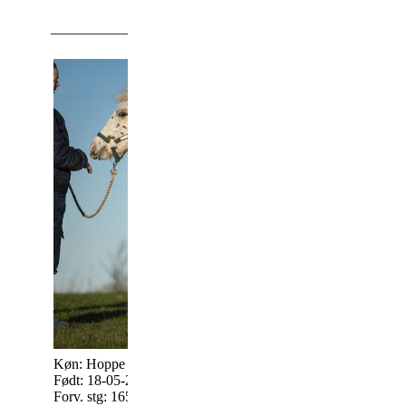
_________________________________________________
Qairo 208333201801976
Køn: Hoppe
Kontakt: Anja Carlse
Født: 18-05-2018
Kallerup Bakkevej 1
Forv. stg: 165 cm.
4400 Kalu