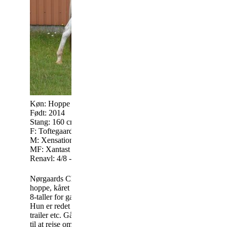
Køn: Hoppe
Kontakt: Pernille
Født: 2014
Vindumvej 38
Stang: 160 cm
8840 Rød
F: Toftegaards Codex KNN 222
M: Xensation KNN 2128
MF: Xantast Middelsom KNN 126
Tlf.: 20854666 -
Renavl: 4/8 - 6/16
Nørgaards Chanel er en rigtig kvalitets
hoppe, kåret med 8 i helhed og med tre
8-taller for gang. Chanel er hvidfødt.
Hun er redet og let at håndtere, læsse i
29-05-2019
trailer etc. Går med sit andet føl, og er klar
til at rejse omkring 1/11-2019.