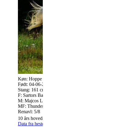
Køn: Hoppe
Født: 04-06-2008
Stang: 161 cm
Kontakt Lykke Nørg
F: Sartors Battle of Hastings KNN 197
Mail
M: Majcos Lucky Legs KNN 1909
MF: Thunder Boy KNN 96
Renavl: 5/8
10 års hovedafsnitshoppe
09-10-2018
Data fra hestedata