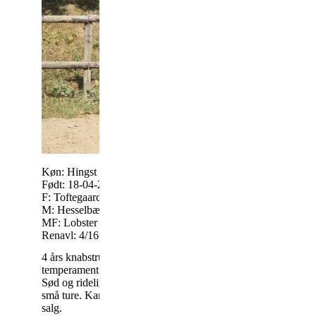
Kontakt: Pernille N
Køn: Hingst
Vindumvej 38
Født: 18-04-2014
8840 Rødk
F: Toftegaardens Codex KNN 222
M: Hesselbækgårds Felia DH
MF: Lobster DH 458
Tlf.: 20854666 -
Mai
Renavl: 4/16
4 års knabstrupper hingst med fantastisk
temperament og 3 gode gangarter.
Sød og ridelig i alle gangarter og vant til
små ture. Kan evt. laves til vallak ved
13-12-2018
salg.