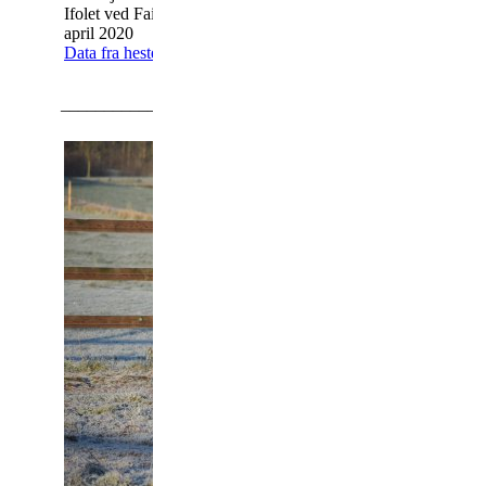
Ifolet ved Fairbanks Skrødstrup, foling
april 2020
Data fra hestedata
_________________________________________________
Salvador Skrødstrup 208333KN1601903