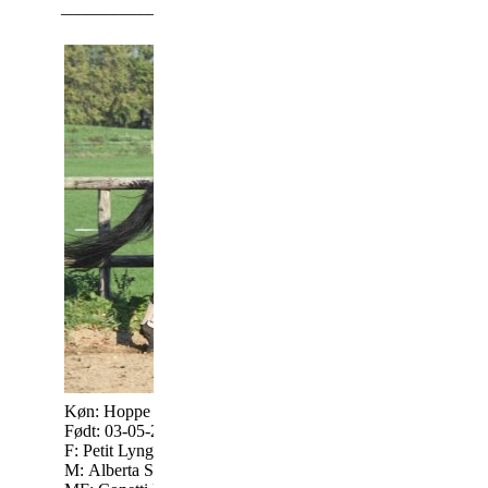
_________________________________________________
Oregon Skrødstrup 208333KN1100671
Køn: Hoppe
For mere informati
Født: 03-05-2011
www.pernillenorg
F: Petit Lynghøj KNN 164
M: Alberta Skrødstrup KNN 2021