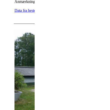
Anmærkningsfri røntgen af ben i 2017.
Data fra hestedata
_________________________________________________
Sartors Combat Warrior II KNN 209