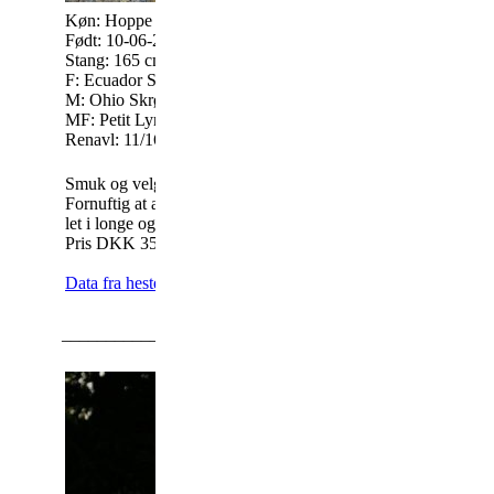
Køn: Hoppe
Født: 10-06-2016
For mere informatio
Stang: 165 cm.
www.pernillenorgaa
F: Ecuador Skrødstrup KNN 158
M: Ohio Skrødstrup KNN 2751
Tlf.: 20854666 -
Mai
MF: Petit Lynghøj KNN 164
Renavl: 11/16
Smuk og velgående hoppe.
Fornuftig at arbejde med - er startet
let i longe og haft sadel på nogle gange.
25-04-2019
Pris DKK 35.000,-
Data fra hestedata
_________________________________________________
Jollys I Feel Lucky KNN 2524