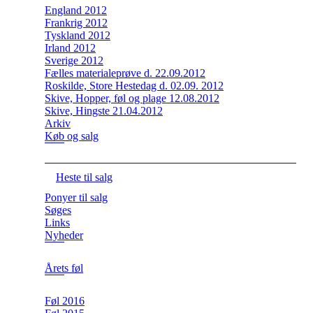
England 2012
Frankrig 2012
Tyskland 2012
Irland 2012
Sverige 2012
Fælles materialeprøve d. 22.09.2012
Roskilde, Store Hestedag d. 02.09. 2012
Skive, Hopper, føl og plage 12.08.2012
Skive, Hingste 21.04.2012
Arkiv
Køb og salg
Heste til salg
Ponyer til salg
Søges
Links
Nyheder
Årets føl
Føl 2016