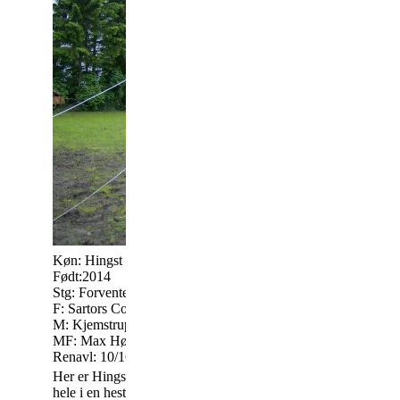
Køn: Hingst
Født:2014
Kontakt: Eriksen's 
Stg: Forventet 165-170 cm.
Christen Eriksen
F: Sartors Combat Warrior II KNN 209
23117364
M: Kjemstrups La Rokka KNN 2457
eriksensknabstrup
MF: Max Højgård KNN 157
www.eriksens-knab
Renavl: 10/16
Her er Hingsten,til den der vil have det
hele i en hest. Fuldplettet